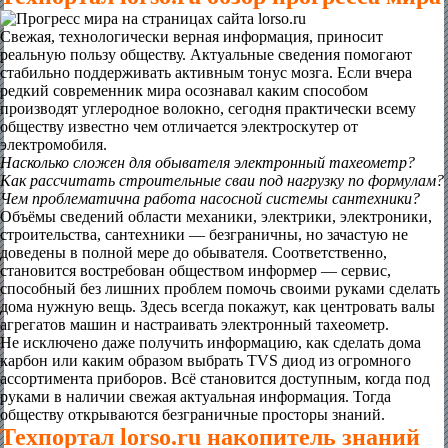
Свежая, технологически верная информация, приносит
реальную пользу обществу. Актуальные сведения помогают
стабильно поддерживать активным тонус мозга. Если вчера
редкий современник мира осознавал каким способом
производят углеродное волокно, сегодня практически всему
обществу известно чем отличается электроскутер от
электромобиля.
Насколько сложен для обывателя электронный тахеометр?
Как рассчитать строительные сваи под нагрузку по формулам?
Чем проблематична работа насосной системы сантехники?
Объёмы сведений области механики, электрики, электроники,
строительства, сантехники — безграничны, но зачастую не
доведены в полной мере до обывателя. Соответственно,
становится востребован обществом информер — сервис,
способный без лишних проблем помочь своими руками сделать
дома нужную вещь. Здесь всегда покажут, как центровать валы
агрегатов машин и настраивать электронный тахеометр.
Не исключено даже получить информацию, как сделать дома
карбон или каким образом выбрать TVS диод из огромного
ассортимента приборов. Всё становится доступным, когда под
руками в наличии свежая актуальная информация. Тогда
обществу открываются безграничные просторы знаний.
Техпортал lorso.ru накопитель знаний