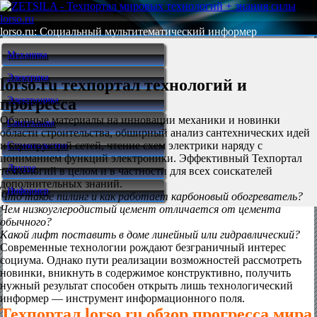
lorso.ru
lorso.ru: Социальный мультитематический информер
Механика
Электрика
lorso.ru техпортал технологий и
прогресса
Электроника
Обзорные материалы на инновации механики и новинки
Сантехника
области строительства, обширный анализ сантехнических идей
и конструкций сетей, чтение схем электрики наряду с
Строительство
пониманием функций электроники. Эффективный Техпортал
Другое
технологий в целом и в частности для всех соискателей
дополнительных знаний.
Информер
Что такое пилинг и как работает карбоновый обогреватель?
Чем низкоуглеродистый цемент отличается от цемента
обычного?
Какой лифт поставить в доме линейный или гидравлический?
Современные технологии рождают безграничный интерес
социума. Однако пути реализации возможностей рассмотреть
новинки, вникнуть в содержимое конструктивно, получить
нужный результат способен открыть лишь технологический
информер — инструмент информационного поля.
Техпортал lorso.ru обзор прогресса мира