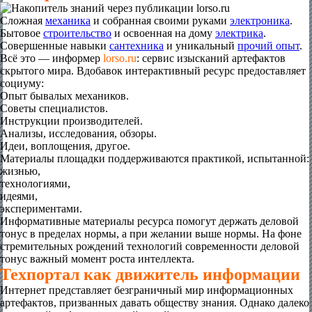
Сложная
механика
и собранная своими руками
электроника
.
Бытовое
строительство
и освоенная на дому
электрика
.
Совершенные навыки
сантехника
и уникальный
прочий опыт
.
Всё это — информер
lorso.ru
: сервис изысканий артефактов
скрытого мира. Вдобавок интерактивный ресурс предоставляет
социуму:
Опыт бывалых механиков.
Советы специалистов.
Инструкции производителей.
Анализы, исследования, обзоры.
Идеи, воплощения, другое.
Материалы площадки поддерживаются практикой, испытанной:
жизнью,
технологиями,
идеями,
экспериментами.
Информативные материалы ресурса помогут держать деловой
тонус в пределах нормы, а при желании выше нормы. На фоне
стремительных рождений технологий современности деловой
тонус важный момент роста интеллекта.
Техпортал как движитель информации
Интернет представляет безграничный мир информационных
артефактов, призванных давать обществу знания. Однако далеко